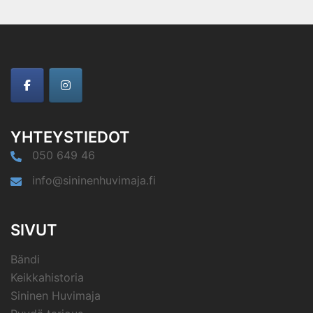
YHTEYSTIEDOT
050 649 46
info@sininenhuvimaja.fi
SIVUT
Bändi
Keikkahistoria
Sininen Huvimaja