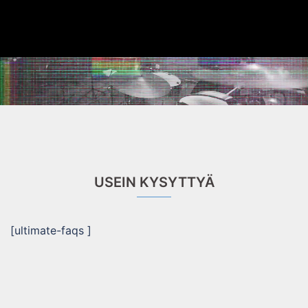
Skip
to
content
USEIN KYSYTTYÄ
[ultimate-faqs ]